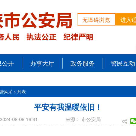
无障碍浏览
进入
息公开
办事大厅
政务服务
警民互动
营风采 >
列表
平安有我温暖依旧！
2024-08-09 16:31
来源：
市公安局