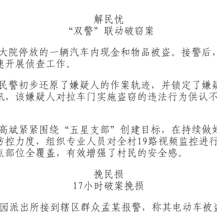
解民忧
“双警”联动破窃案
大院停放的一辆汽车内现金和物品被盗。接警后
速开展侦查工作。
民警初步还原了嫌疑人的作案轨迹，并锁定了嫌
讯，该嫌疑人对拉车门实施盗窃的违法行为供认
高斌紧紧围绕“五星支部”创建目标，在持续做
防控力度，组织专业人员对全村19路视频监控进
点部位全覆盖，有效增强了村民的安全感。
挽民损
17小时破案挽损
局果园派出所接到辖区群众孟某报警，称其电动车