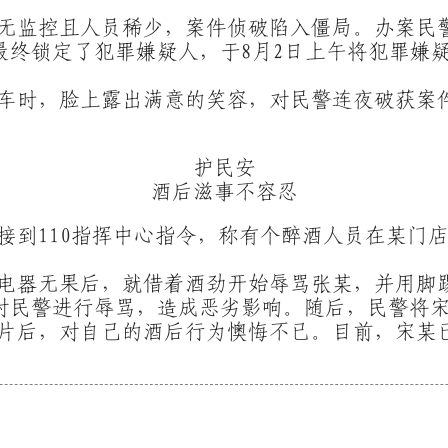
无监控且人员稀少，案件侦破陷入僵局。办案民
最终锁定了犯罪嫌疑人，于8月2日上午将犯罪嫌
车时，脸上露出满意的笑容，对民警连夜破获案
护民安
酒后滋事不容忍
接到110指挥中心指令，称有个醉酒人员在某门
电器无果后，就借着酒劲开始辱骂张某，并用脚
对民警进行辱骂，造成恶劣影响。随后，民警将
片后，对自己的酒后行为懊悔不已。目前，宋某