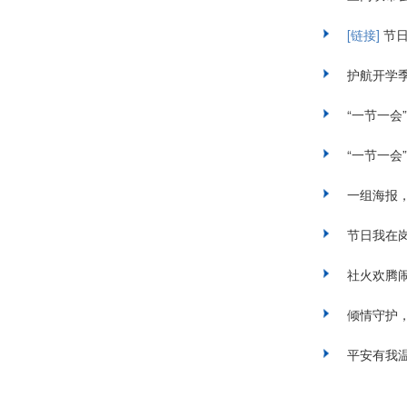
[链接]
节
护航开学季
“一节一会
“一节一会
一组海报，
节日我在岗 
社火欢腾
倾情守护，
平安有我